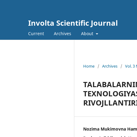
Involta Scientific Journal
Current
Archives
About
Home
/
Archives
/
Vol. 3 
TALABALARNI
TEXNOLOGIYAS
RIVOJLLANTIR
Nozima Mukimovna Ha