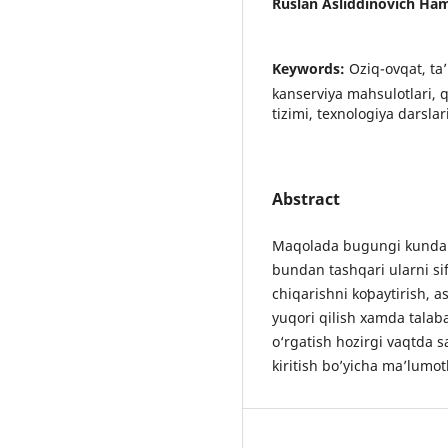
Ruslan Asliddinovich Ha
Keywords:
Oziq-ovqat, ta’
kanserviya mahsulotlari, q
tizimi, texnologiya darslar
Abstract
Maqolada bugungi kunda ko
bundan tashqari ularni sif
chiqarishni koʻpaytirish, 
yuqori qilish xamda talab
o‘rgatish hozirgi vaqtda s
kiritish bo’yicha ma’lumotl