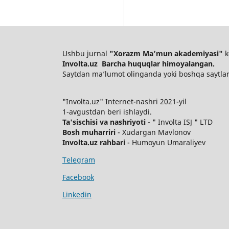
Ushbu jurnal
"Xorazm Maʼmun akademiyasi"
k
Involta.uz Barcha huquqlar himoyalangan.
Saytdan maʼlumot olinganda yoki boshqa saytlarga
"Involta.uz" Internet-nashri 2021-yil
1-avgustdan beri ishlaydi.
Ta'sischisi va nashriyoti
- " Involta ISJ " LTD
Bosh muharriri
- Xudargan Mavlonov
Involta.uz rahbari
- Humoyun Umaraliyev
Telegram
Facebook
Linkedin