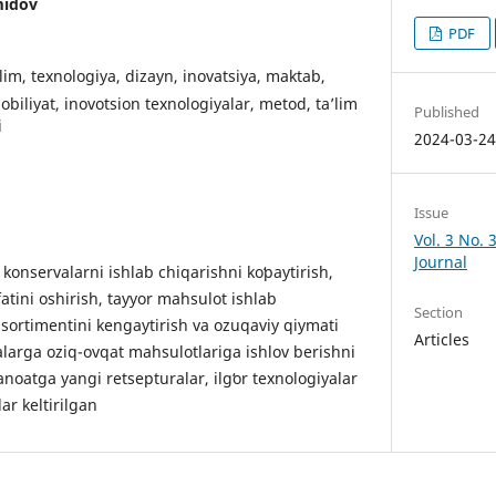
midov
PDF
lim, texnologiya, dizayn, inovatsiya, maktab,
obiliyat, inovotsion texnologiyalar, metod, ta’lim
Published
i
2024-03-2
Issue
Vol. 3 No. 3
Journal
nservalarni ishlab chiqarishni koʻpaytirish,
atini oshirish, tayyor mahsulot ishlab
Section
assortimentini kengaytirish va ozuqaviy qiymati
Articles
alarga oziq-ovqat mahsulotlariga ishlov berishni
anoatga yangi retsepturalar, ilgʻor texnologiyalar
ar keltirilgan