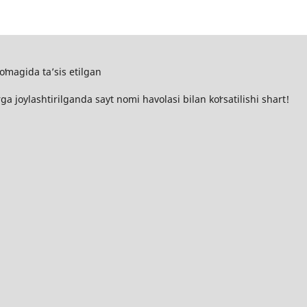
oʻmagida ta’sis etilgan
 joylashtirilganda sayt nomi havolasi bilan koʻrsatilishi shart!