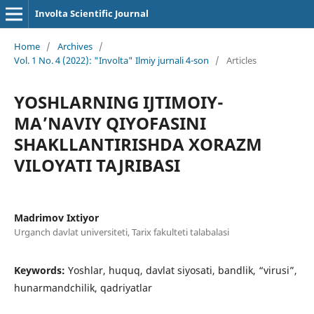
Involta Scientific Journal
Home
/
Archives
/
Vol. 1 No. 4 (2022): "Involta" Ilmiy jurnali 4-son
/
Articles
YOSHLARNING IJTIMOIY-
MA’NAVIY QIYOFASINI
SHAKLLANTIRISHDA XORAZM
VILOYATI TAJRIBASI
Madrimov Ixtiyor
Urganch davlat universiteti, Tarix fakulteti talabalasi
Keywords:
Yoshlar, huquq, davlat siyosati, bandlik, “virusi”,
hunarmandchilik, qadriyatlar