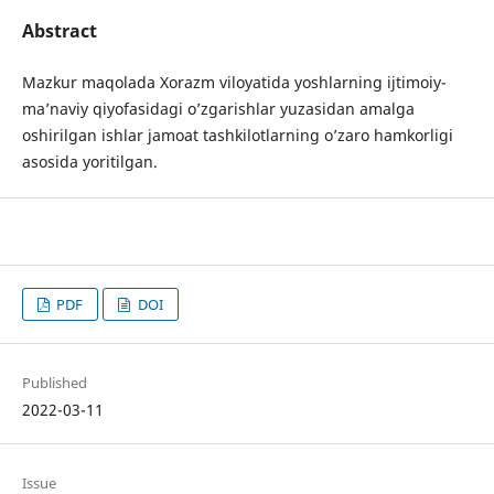
Abstract
Mazkur maqolada Xorazm viloyatida yoshlarning ijtimoiy-
ma’naviy qiyofasidagi o’zgarishlar yuzasidan amalga
oshirilgan ishlar jamoat tashkilotlarning o’zaro hamkorligi
asosida yoritilgan.
PDF
DOI
Published
2022-03-11
Issue