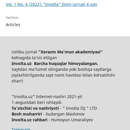
Vol. 1 No. 4 (2022): "Involta" Ilmiy jurnali 4-son
Section
Articles
Ushbu jurnal
"Xorazm Maʼmun akademiyasi"
koʻmagida ta’sis etilgan
Involta.uz Barcha huquqlar himoyalangan.
Saytdan maʼlumot olinganda yoki boshqa saytlarga
joylashtirilganda sayt nomi havolasi bilan koʻrsatilishi
shart!
"Involta.uz" Internet-nashri 2021-yil
1-avgustdan beri ishlaydi.
Ta'sischisi va nashriyoti
- " Involta ISJ " LTD
Bosh muharriri
- Xudargan Mavlonov
Involta.uz rahbari
- Humoyun Umaraliyev
Telegram