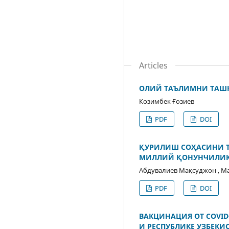
Articles
ОЛИЙ ТАЪЛИМНИ ТАШ
Козимбек Ғозиев
PDF
DOI
ҚУРИЛИШ СОҲАСИНИ Т
МИЛЛИЙ ҚОНУНЧИЛИК
Абдувалиев Мақсуджон , М
PDF
DOI
ВАКЦИНАЦИЯ ОТ COVID
И РЕСПУБЛИКЕ УЗБЕКИ