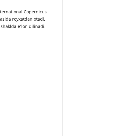
nternational Copernicus
sida roʻyxatdan oʻtadi.
shaklda e’lon qilinadi.