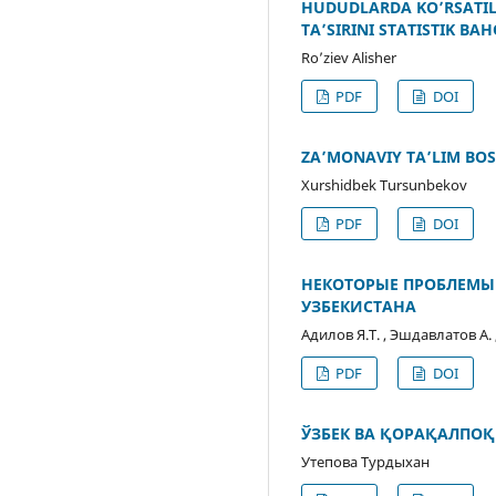
HUDUDLARDA KO’RSATIL
TA’SIRINI STATISTIK BA
Ro’ziеv Alishеr
PDF
DOI
ZA’MONAVIY TA’LIM BO
Xurshidbek Tursunbekov
PDF
DOI
НЕКОТОРЫЕ ПРОБЛЕМЫ
УЗБЕКИСТАНА
Адилов Я.Т. , Эшдавлатов А.
PDF
DOI
ЎЗБЕК ВА ҚОРАҚАЛПО
Утепова Турдыхан