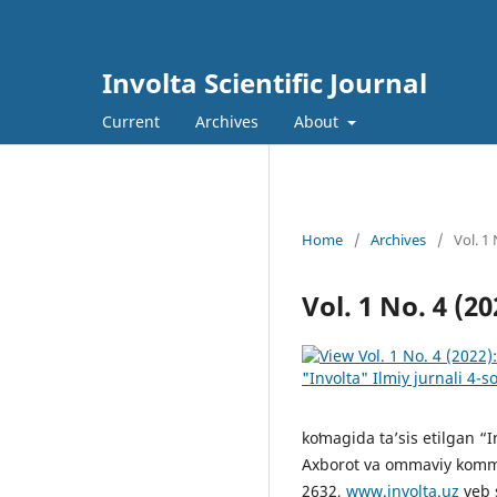
Involta Scientific Journal
Current
Archives
About
Home
/
Archives
/
Vol. 1 
Vol. 1 No. 4 (2
koʻmagida ta’sis etilgan “
Axborot va ommaviy kommu
2632,
www.involta.uz
veb s