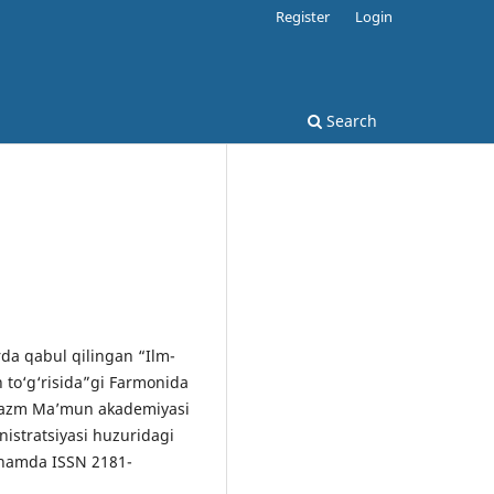
Register
Login
Search
rda qabul qilingan “Ilm-
h to‘g‘risida”gi Farmonida
Xorazm Maʼmun akademiyasi
nistratsiyasi huzuridagi
 hamda ISSN 2181-