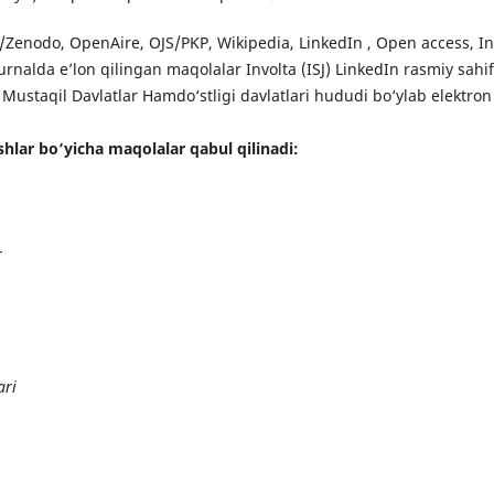
i/Zenodo, OpenAire, OJS/PKP, Wikipedia, LinkedIn , Open access, I
urnalda e’lon qilingan maqolalar Involta (ISJ) LinkedIn rasmiy sahifa
ustaqil Davlatlar Hamdo‘stligi davlatlari hududi bo‘ylab elektron 
shlar bo‘yicha maqolalar qabul qilinadi:
r
ari