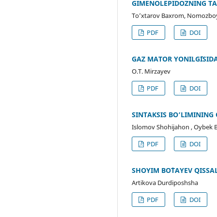
GIMENOLEPIDOZNING TA
To’xtarov Baxrom, Nomozboy
PDF
DOI
GAZ MATOR YONILG`ISI
O.T. Mirzayev
PDF
DOI
SINTAKSIS BO‘LIMINING 
Islomov Shohijahon , Oybek
PDF
DOI
SHOYIM BO`TAYEV QISS
Artikova Durdiposhsha
PDF
DOI