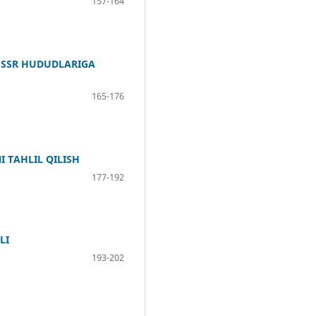
157-164
N SSR HUDUDLARIGA
165-176
 TAHLIL QILISH
177-192
LI
193-202