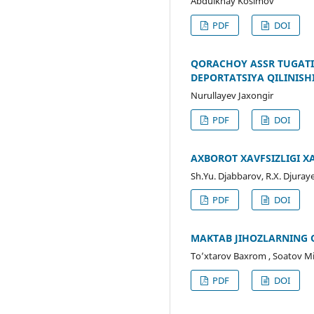
Abdulkhay Kosimov
PDF
DOI
QORACHOY ASSR TUGATI
DEPORTATSIYA QILINISH
Nurullayev Jaxongir
PDF
DOI
AXBOROT XAVFSIZLIGI X
Sh.Yu. Djabbarov, R.X. Djuray
PDF
DOI
MAKTAB JIHOZLARNING O
To’xtarov Baxrom , Soatov M
PDF
DOI