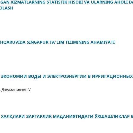
GAN XIZMATLARNING STATISTIK HISOBI VA ULARNING AHOLI 
HOLASH
SHQARUVIDA SINGAPUR TA’LIM TIZIMINING AHAMIYATI
 ЭКОНОМИИ ВОДЫ И ЭЛЕКТРОЭНЕРГИИ В ИРРИГАЦИОННЫХ
 , Джуманиязов У
Қ ХАЛҚЛАРИ ЗАРГАРЛИК МАДАНИЯТИДАГИ ЎХШАШЛИКЛАР В