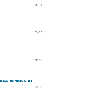
36-54
55-69
70-82
SHQАRUVINING ROLI
83-106