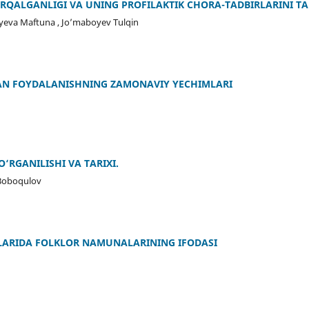
RQALGANLIGI VA UNING PROFILAKTIK CHORA-TADBIRLARINI T
eva Maftuna , Jo’maboyev Tulqin
DAN FOYDALANISHNING ZAMONAVIY YECHIMLARI
O‘RGANILISHI VA TARIXI.
 Boboqulov
ALARIDA FOLKLOR NAMUNALARINING IFODASI