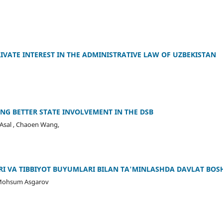
RIVATE INTEREST IN THE ADMINISTRATIVE LAW OF UZBEKISTAN
NG BETTER STATE INVOLVEMENT IN THE DSB
Asal , Chaoen Wang,
RI VА TIBBIYOT BUYUMLАRI BILАN TА'MINLАSHDА DАVLАT BO
Mohsum Asgarov