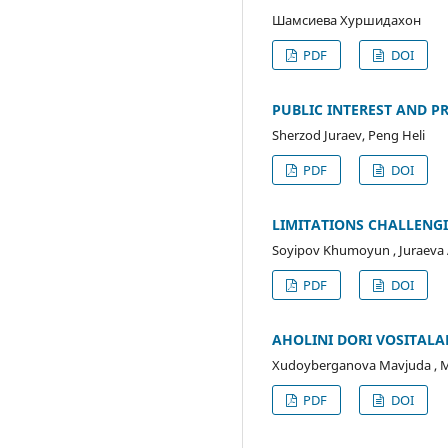
Шамсиева Хуршидахон
PDF
DOI
PUBLIC INTEREST AND P
Sherzod Juraev, Peng Heli
PDF
DOI
LIMITATIONS CHALLENGI
Soyipov Khumoyun , Juraeva 
PDF
DOI
АHOLINI DORI VOSITАLА
Xudoyberganova Mavjuda , 
PDF
DOI