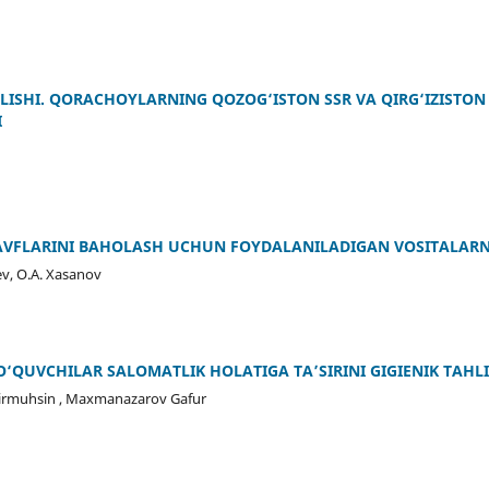
LISHI. QORACHOYLARNING QOZOG‘ISTON SSR VA QIRG‘IZISTO
I
AVFLARINI BAHOLASH UCHUN FOYDALANILADIGAN VOSITALARNI
ev, O.A. Xasanov
‘QUVCHILAR SALOMATLIK HOLATIGA TA’SIRINI GIGIENIK TAHLI
irmuhsin , Maxmanazarov Gafur