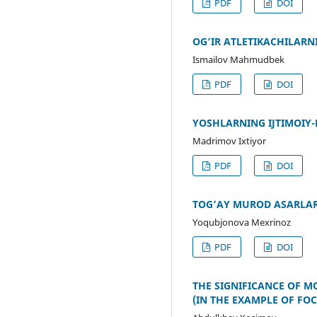
PDF
DOI
OG‘IR ATLETIKACHILAR
Ismailov Mahmudbek
PDF
DOI
YOSHLARNING IJTIMOIY-
Madrimov Ixtiyor
PDF
DOI
TOG’AY MUROD ASARLAR
Yoqubjonova Mexrinoz
PDF
DOI
THE SIGNIFICANCE OF 
(IN THE EXAMPLE OF FO