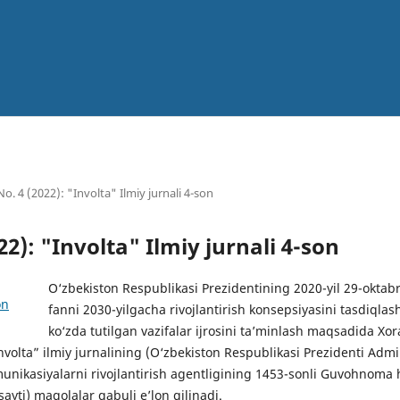
No. 4 (2022): "Involta" Ilmiy jurnali 4-son
022): "Involta" Ilmiy jurnali 4-son
O‘zbekiston Respublikasi Prezidentining 2020-yil 29-oktab
fanni 2030-yilgacha rivojlantirish konsepsiyasini tasdiqlas
ko‘zda tutilgan vazifalar ijrosini ta’minlash maqsadida 
Involta” ilmiy jurnalining (O‘zbekiston Respublikasi Prezidenti Admi
nikasiyalarni rivojlantirish agentligining 1453-sonli Guvohnoma
ayti) maqolalar qabuli e’lon qilinadi.