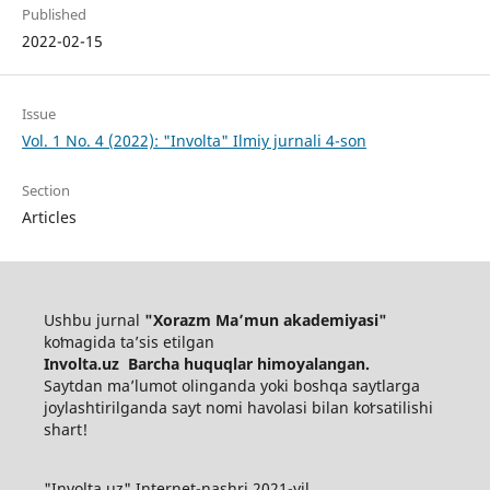
Published
2022-02-15
Issue
Vol. 1 No. 4 (2022): "Involta" Ilmiy jurnali 4-son
Section
Articles
Ushbu jurnal
"Xorazm Maʼmun akademiyasi"
koʻmagida ta’sis etilgan
Involta.uz Barcha huquqlar himoyalangan.
Saytdan maʼlumot olinganda yoki boshqa saytlarga
joylashtirilganda sayt nomi havolasi bilan koʻrsatilishi
shart!
"Involta.uz" Internet-nashri 2021-yil