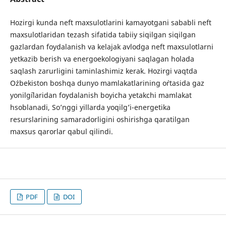
Hozirgi kunda neft maxsulotlarini kamayotgani sababli neft
maxsulotlaridan tezash sifatida tabiiy siqilgan siqilgan
gazlardan foydalanish va kelajak avlodga neft maxsulotlarni
yetkazib berish va energoekologiyani saqlagan holada
saqlash zarurligini taminlashimiz kerak. Hozirgi vaqtda
O`zbekiston boshqa dunyo mamlakatlarining o`rtasida gaz
yonilg`ilaridan foydalanish boyicha yetakchi mamlakat
hsoblanadi, So’nggi yillarda yoqilg’i-energetika
resurslarining samaradorligini oshirishga qaratilgan
maxsus qarorlar qabul qilindi.
PDF
DOI