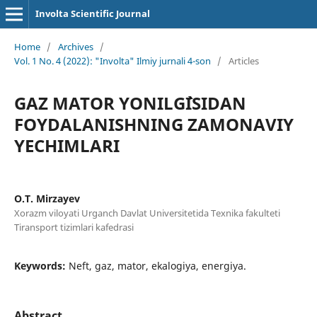
Involta Scientific Journal
Home
/
Archives
/
Vol. 1 No. 4 (2022): "Involta" Ilmiy jurnali 4-son
/
Articles
GAZ MATOR YONILG`ISIDAN
FOYDALANISHNING ZAMONAVIY
YECHIMLARI
O.T. Mirzayev
Xorazm viloyati Urganch Davlat Universitetida Texnika fakulteti
Tiransport tizimlari kafedrasi
Keywords:
Neft, gaz, mator, ekalogiya, energiya.
Abstract