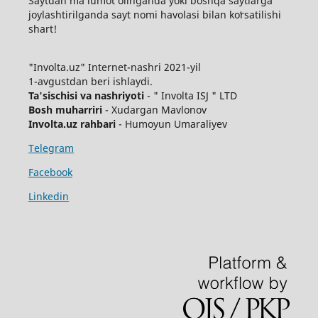
Saytdan maʼlumot olinganda yoki boshqa saytlarga
joylashtirilganda sayt nomi havolasi bilan koʻrsatilishi
shart!
"Involta.uz" Internet-nashri 2021-yil
1-avgustdan beri ishlaydi.
Ta'sischisi va nashriyoti
- " Involta ISJ " LTD
Bosh muharriri
- Xudargan Mavlonov
Involta.uz rahbari
- Humoyun Umaraliyev
Telegram
Facebook
Linkedin