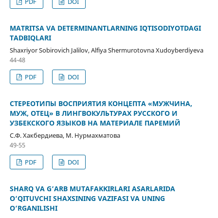
PDF
DOI
MATRITSA VA DETERMINANTLARNING IQTISODIYOTDAGI
TADBIQLARI
Shaxriyor Sobirovich Jalilov, Alfiya Shermurotovna Xudoyberdiyeva
44-48
PDF
DOI
СТЕРЕОТИПЫ ВОСПРИЯТИЯ КОНЦЕПТА «МУЖЧИНА,
МУЖ, ОТЕЦ» В ЛИНГВОКУЛЬТУРАХ РУССКОГО И
УЗБЕКСКОГО ЯЗЫКОВ НА МАТЕРИАЛЕ ПАРЕМИЙ
С.Ф. Хакбердиева, М. Нурмахматова
49-55
PDF
DOI
SHARQ VA G‘ARB MUTAFAKKIRLARI ASARLARIDA
O‘QITUVCHI SHAXSINING VAZIFASI VA UNING
O‘RGANILISHI