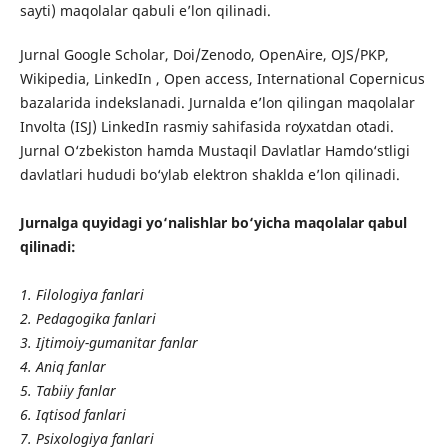
sayti) maqolalar qabuli e’lon qilinadi.
Jurnal Google Scholar, Doi/Zenodo, OpenAire, OJS/PKP,
Wikipedia, LinkedIn , Open access, International Copernicus
bazalarida indekslanadi. Jurnalda e’lon qilingan maqolalar
Involta (ISJ) LinkedIn rasmiy sahifasida roʻyxatdan oʻtadi.
Jurnal O‘zbekiston hamda Mustaqil Davlatlar Hamdo‘stligi
davlatlari hududi bo‘ylab elektron shaklda e’lon qilinadi.
Jurnalga quyidagi yo‘nalishlar bo‘yicha maqolalar qabul
qilinadi:
1. Filologiya fanlari
2. Pedagogika fanlari
3. Ijtimoiy-gumanitar fanlar
4. Aniq fanlar
5. Tabiiy fanlar
6. Iqtisod fanlari
7. Psixologiya fanlari