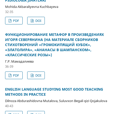
PSIXOLOGIK JIHATLARI
Mohida Akbaraliyevna Kuchbayeva
32-35
PDF
DOI
ФУНКЦИОНИРОВАНИЕ МЕТАФОР В ПРОИЗВЕДЕНИЯХ
ИГОРЯ СЕВЕРЯНИНА (НА МАТЕРИАЛЕ СБОРНИКОВ
СТИХОТВОРЕНИЙ «ГРОМОКИПЯЩИЙ КУБОК»,
«ЗЛАТОЛИРА», «АНАНАСЫ В ШАМПАНСКОМ»,
«КЛАССИЧЕСКИЕ РОЗЫ»)
Г.Р. Мамадалиева
36-39
PDF
DOI
ENGLISH LANGUAGE STUDYING MOST GOOD TEACHING
METHODS IN PRACTICE
Dilnoza Abdurashidovna Mutalova, Suluvxon Begali qizi Qojakulova
40-43