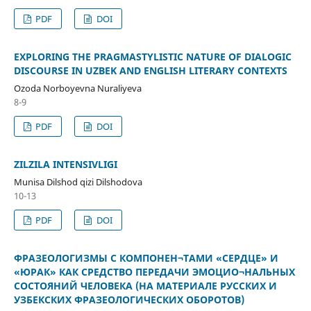
PDF
DOI
EXPLORING THE PRAGMASTYLISTIC NATURE OF DIALOGIC
DISCOURSE IN UZBEK AND ENGLISH LITERARY CONTEXTS
Ozoda Norboyevna Nuraliyeva
8-9
PDF
DOI
ZILZILA INTENSIVLIGI
Munisa Dilshod qizi Dilshodova
10-13
PDF
DOI
ФРАЗЕОЛОГИЗМЫ С КОМПОНЕН¬ТАМИ «СЕРДЦЕ» И
«ЮРАК» КАК СРЕДСТВО ПЕРЕДАЧИ ЭМОЦИО¬НАЛЬНЫХ
СОСТОЯНИЙ ЧЕЛОВЕКА (НА МАТЕРИАЛЕ РУССКИХ И
УЗБЕКСКИХ ФРАЗЕОЛОГИЧЕСКИХ ОБОРОТОВ)