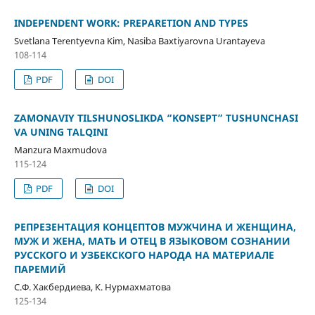
INDEPENDENT WORK: PREPARETION AND TYPES
Svetlana Terentyevna Kim, Nasiba Baxtiyarovna Urantayeva
108-114
PDF
DOI
ZAMONAVIY TILSHUNOSLIKDA “KONSEPT” TUSHUNCHASI
VA UNING TALQINI
Manzura Maxmudova
115-124
PDF
DOI
РЕПРЕЗЕНТАЦИЯ КОНЦЕПТОВ МУЖЧИНА И ЖЕНЩИНА,
МУЖ И ЖЕНА, МАТЬ И ОТЕЦ В ЯЗЫКОВОМ СОЗНАНИИ
РУССКОГО И УЗБЕКСКОГО НАРОДА НА МАТЕРИАЛЕ
ПАРЕМИЙ
С.Ф. Хакбердиева, К. Нурмахматова
125-134