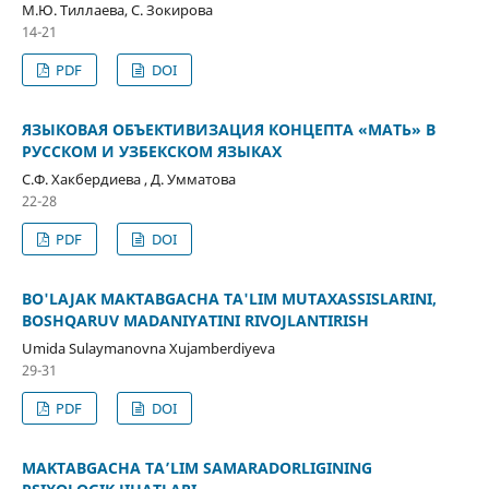
М.Ю. Тиллаева, C. Зокирова
14-21
PDF
DOI
ЯЗЫКОВАЯ ОБЪЕКТИВИЗАЦИЯ КОНЦЕПТА «МАТЬ» В
РУССКОМ И УЗБЕКСКОМ ЯЗЫКАХ
С.Ф. Хакбердиева , Д. Умматова
22-28
PDF
DOI
BO'LAJAK MAKTABGACHA TA'LIM MUTAXASSISLARINI,
BOSHQARUV MADANIYATINI RIVOJLANTIRISH
Umida Sulaymanovna Xujamberdiyeva
29-31
PDF
DOI
MAKTABGACHA TA’LIM SAMARADORLIGINING