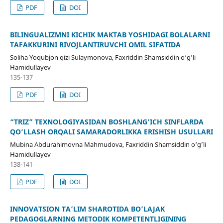
PDF
DOI
BILINGUALIZMNI KICHIK MAKTAB YOSHIDAGI BOLALARNI
TAFAKKURINI RIVOJLANTIRUVCHI OMIL SIFATIDA
Soliha Yoqubjon qizi Sulaymonova, Faxriddin Shamsiddin o‘g’li
Hamidullayev
135-137
PDF
DOI
“TRIZ” TEXNOLOGIYASIDAN BOSHLANG’ICH SINFLARDA
QO‘LLASH ORQALI SAMARADORLIKKA ERISHISH USULLARI
Mubina Abdurahimovna Mahmudova, Faxriddin Shamsiddin o‘g’li
Hamidullayev
138-141
PDF
DOI
INNOVATSION TA’LIM SHAROTIDA BO’LAJAK
PEDAGOGLARNING METODIK KOMPETENTLIGINING