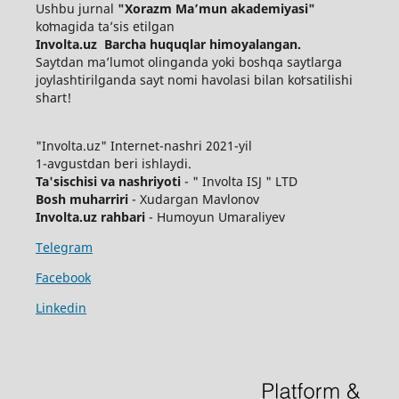
Ushbu jurnal
"Xorazm Maʼmun akademiyasi"
koʻmagida ta’sis etilgan
Involta.uz Barcha huquqlar himoyalangan.
Saytdan maʼlumot olinganda yoki boshqa saytlarga
joylashtirilganda sayt nomi havolasi bilan koʻrsatilishi
shart!
"Involta.uz" Internet-nashri 2021-yil
1-avgustdan beri ishlaydi.
Ta'sischisi va nashriyoti
- " Involta ISJ " LTD
Bosh muharriri
- Xudargan Mavlonov
Involta.uz rahbari
- Humoyun Umaraliyev
Telegram
Facebook
Linkedin