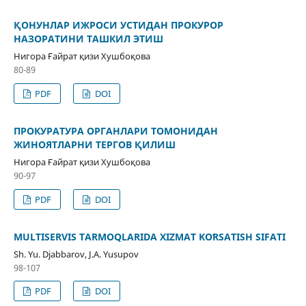
ҚОНУНЛАР ИЖРОСИ УСТИДАН ПРОКУРОР
НАЗОРАТИНИ ТАШКИЛ ЭТИШ
Нигора Ғайрат қизи Хушбоқова
80-89
PDF
DOI
ПРОКУРАТУРА ОРГАНЛАРИ ТОМОНИДАН
ЖИНОЯТЛАРНИ ТЕРГОВ ҚИЛИШ
Нигора Ғайрат қизи Хушбоқова
90-97
PDF
DOI
MULTISERVIS TARMOQLARIDA XIZMAT KOʻRSATISH SIFATI
Sh. Yu. Djabbarov, J.A. Yusupov
98-107
PDF
DOI