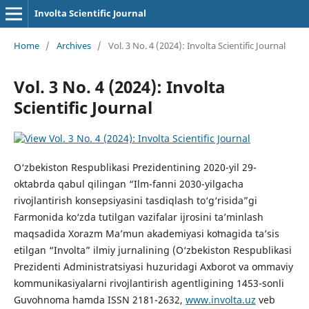
Involta Scientific Journal
Home
/
Archives
/
Vol. 3 No. 4 (2024): Involta Scientific Journal
Vol. 3 No. 4 (2024): Involta
Scientific Journal
O‘zbekiston Respublikasi Prezidentining 2020-yil 29-
oktabrda qabul qilingan “Ilm-fanni 2030-yilgacha
rivojlantirish konsepsiyasini tasdiqlash to‘g‘risida”gi
Farmonida ko‘zda tutilgan vazifalar ijrosini ta’minlash
maqsadida Xorazm Maʼmun akademiyasi koʻmagida ta’sis
etilgan “Involta” ilmiy jurnalining (O‘zbekiston Respublikasi
Prezidenti Administratsiyasi huzuridagi Axborot va ommaviy
kommunikasiyalarni rivojlantirish agentligining 1453-sonli
Guvohnoma hamda ISSN 2181-2632,
www.involta.uz
veb