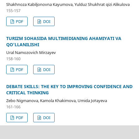
Shakhnoza Kabiljonovna Kayumova, Yulduz Shukhrat qizi Alikulova
155-157
PDF
DOI
TURIZM SOHASIDA MULTIMEDIANING AHAMIYATI VA
QO’LLANILISHI
Ural Namozovich Mirzayev
158-160
PDF
DOI
DEBATE SKILLS: THE KEY TO IMPROVING CONFIDENCE AND
CRITICAL THINKING
Zebo Nigmanova, Kamola Khakimova, Umida Joʻrayeva
161-166
PDF
DOI