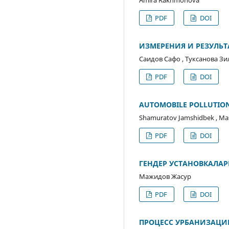
PDF
DOI
ИЗМЕРЕНИЯ И РЕЗУЛЬТА
Саидов Сафо , Туксанова З
PDF
DOI
AUTOMOBILE POLLUTION
Shamuratov Jamshidbek , Mas
PDF
DOI
ГЕНДЕР УСТАНОВКАЛА
Мажидов Жасур
PDF
DOI
ПРОЦЕСС УРБАНИЗАЦИ