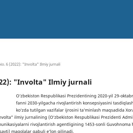
No. 6 (2022): "Involta" Ilmiy jurnali
022): "Involta" Ilmiy jurnali
O‘zbekiston Respublikasi Prezidentining 2020-yil 29-oktab
fanni 2030-yilgacha rivojlantirish konsepsiyasini tasdiqlas
ko‘zda tutilgan vazifalar ijrosini ta’minlash maqsadida 
Involta” ilmiy jurnalining (O‘zbekiston Respublikasi Prezidenti Admi
nikasiyalarni rivojlantirish agentligining 1453-sonli Guvohnoma
ayti) maqolalar qabuli e’lon qilinadi.