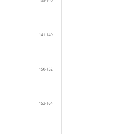
135-140
141-149
150-152
153-164