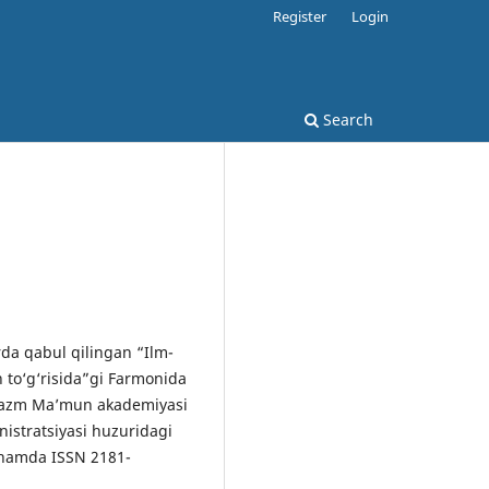
Register
Login
Search
rda qabul qilingan “Ilm-
h to‘g‘risida”gi Farmonida
Xorazm Maʼmun akademiyasi
nistratsiyasi huzuridagi
 hamda ISSN 2181-