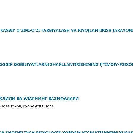
 KASBIY O‘ZINI-O‘ZI TARBIYALASH VA RIVOJLANTIRISH JARAYO
OGIK QOBILIYATLARNI SHAKLLANTIRISHINING IJTIMOIY-PSIXO
АҲЛИЛИ ВА УЛАРНИНГ ВАЗИФАЛАРИ
х Матчонов, Курбонова Лола
DA SHOSHILINCH PSIXOLOGIK YORDAM KO’RSATISHNING XUSUS