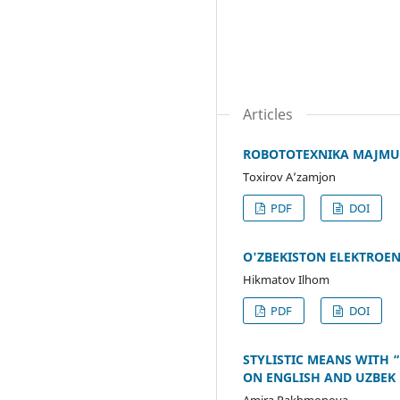
Articles
ROBOTOTEXNIKA MAJMUA
Toxirov A’zamjon
PDF
DOI
O'ZBEKISTON ELEKTROEN
Hikmatov Ilhom
PDF
DOI
STYLISTIC MEANS WITH 
ON ENGLISH AND UZBEK
Amira Rakhmonova