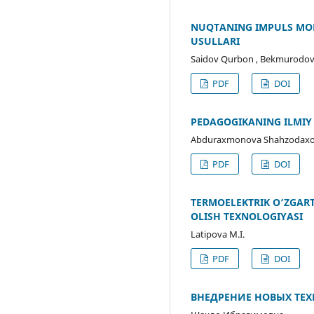
NUQTANING IMPULS MOM
USULLARI
Saidov Qurbon , Bekmurodo
PDF
DOI
PEDAGOGIKANING ILMIY
Abduraxmonova Shahzodaxo
PDF
DOI
TERMOELEKTRIK O‘ZGART
OLISH TEXNOLOGIYASI
Latipova M.I.
PDF
DOI
ВНЕДРЕНИЕ НОВЫХ ТЕ