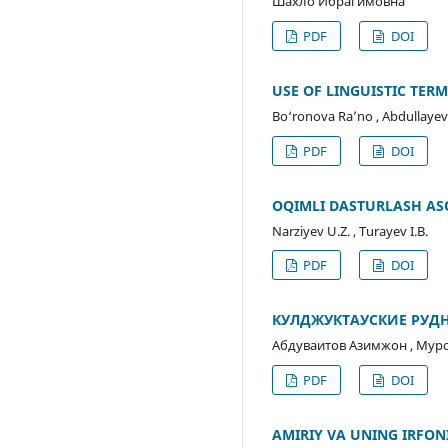
Шахло Ибрагимовна
PDF
DOI
USE OF LINGUISTIC TERM
Bo‘ronova Ra’no , Abdullayev
PDF
DOI
OQIMLI DASTURLASH AS
Narziyev U.Z. , Turayev I.B.
PDF
DOI
КУЛДЖУКТАУСКИЕ РУД
Абдуваитов Азимжон , Мур
PDF
DOI
AMIRIY VA UNING IRFON