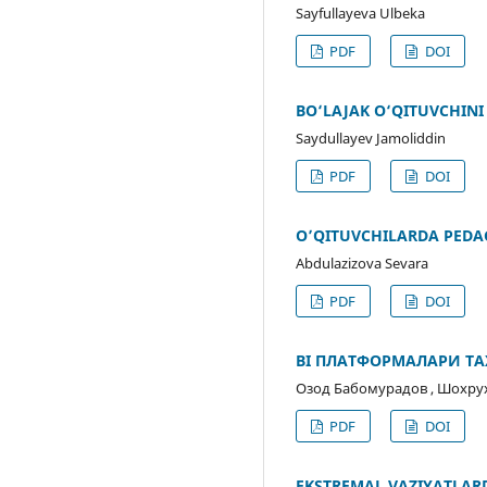
Sayfullayeva Ulbeka
PDF
DOI
BO‘LAJAK O‘QITUVCHINI
Saydullayev Jamoliddin
PDF
DOI
O’QITUVCHILARDA PEDAG
Abdulazizova Sevara
PDF
DOI
BI ПЛАТФОРМАЛАРИ Т
Озод Бабомурадов , Шохру
PDF
DOI
EKSTREMAL VAZIYATLAR