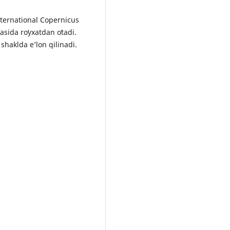
nternational Copernicus
sida roʻyxatdan oʻtadi.
shaklda e’lon qilinadi.