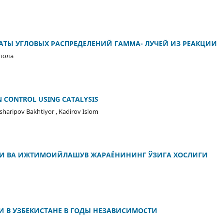
ТЫ УГЛОВЫХ РАСПРЕДЕЛЕНИЙ ГАММА- ЛУЧЕЙ ИЗ РЕАКЦИИ 27
илола
 CONTROL USING CATALYSIS
haripov Bakhtiyor , Kadirov Islom
РИ ВА ИЖТИМОИЙЛАШУВ ЖАРАЁНИНИНГ ЎЗИГА ХОСЛИГИ
И В УЗБЕКИСТАНЕ В ГОДЫ НЕЗАВИСИМОСТИ