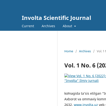
Involta Scientific Journal
Current
Archives
About
Home
/
Archives
/
Vol. 1 
Vol. 1 No. 6 (2
koʻmagida ta’sis etilgan “
Axborot va ommaviy kommu
2632,
www.involta.uz
veb s