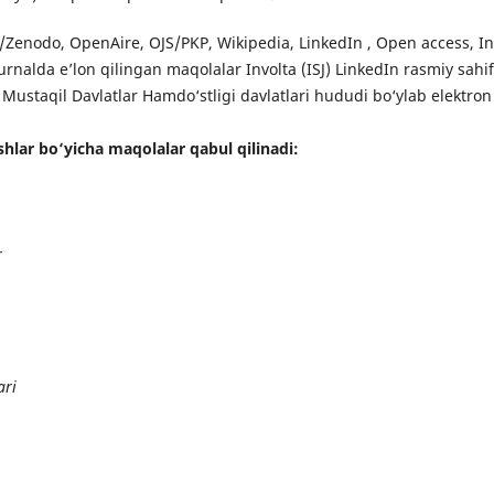
i/Zenodo, OpenAire, OJS/PKP, Wikipedia, LinkedIn , Open access, I
urnalda e’lon qilingan maqolalar Involta (ISJ) LinkedIn rasmiy sahifa
ustaqil Davlatlar Hamdo‘stligi davlatlari hududi bo‘ylab elektron 
shlar bo‘yicha maqolalar qabul qilinadi:
r
ari