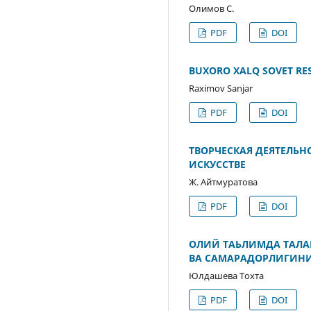
Олимов С.
PDF
DOI
BUXORO XALQ SOVET RES
Raximov Sanjar
PDF
DOI
ТВОРЧЕСКАЯ ДЕЯТЕЛЬ
ИСКУССТВЕ
Ж. Айтмуратова
PDF
DOI
ОЛИЙ ТАЬЛИМДА ТАЛА
ВА САМАРАДОРЛИГИН
Юлдашева Тохта
PDF
DOI